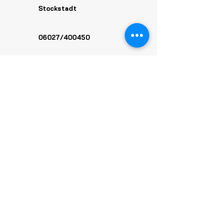
Stockstadt
06027/400450
buero@tg-stockstadt.de
Vorname
Nachname
Email