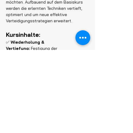
möchten. Aufbauend auf dem Basiskurs 
werden die erlernten Techniken vertieft, 
optimiert und um neue effektive 
Verteidigungsstrategien erweitert.
Kursinhalte:
✅ 
Wiederholung & 
Vertiefung:
 Festigung der 
Grundtechniken aus dem Basiskurs für 
mehr Sicherheit in der Anwendung.
Mehr anzeigen
Programmplan
14:00 - 18:00
4 Stunden
Frauen-Selbstverteidigungskurs für
Fortgeschrittene