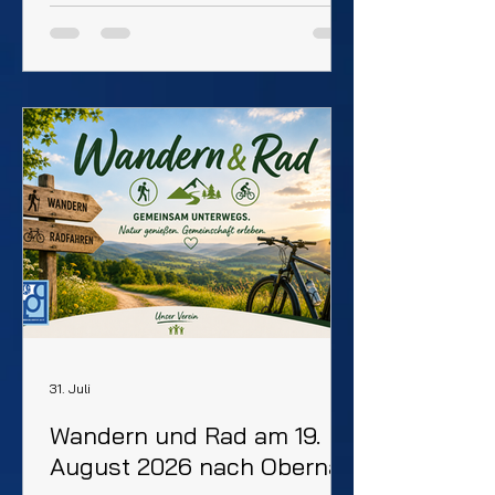
alles reibungslos klappt, suchen
wir fleißige Helferinnen und
Helfer, die uns unterstützen –
beim Getränkeausschank, beim
Kaffee- und Kuchenverkauf sowie
beim Auf- und Abbau. ➡️ Die
geleisteten Stunden werden
selbstverständlich als
Helferstunden angerechnet.➡️
Auch Kuchenspenden sind
herzlich willkommen – ob selbst
gebacken od
31. Juli
Wandern und Rad am 19.
August 2026 nach Obernau