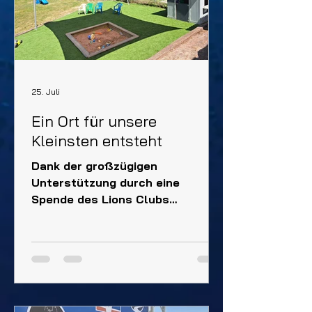
25. Juli
Ein Ort für unsere
Kleinsten entsteht
Dank der großzügigen
Unterstützung durch eine
Spende des Lions Clubs
Aschaffenburg konnte die
Tennisabteilung einen attraktiven
Spielbereich für unsere jüngsten
Mitglieder schaffen. Mit großem
Engagement und tatkräftigem
Einsatz – insbesondere durch