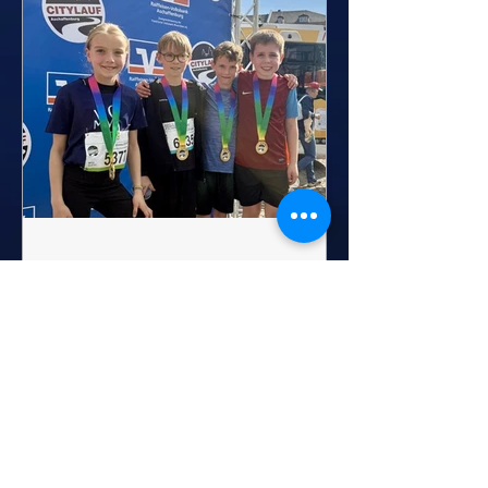
viele Väter der Herren 30
Mannschaft – wurde dieses
schöne Projekt erfolgreich
umgesetzt. So ist ein Ort
entstanden, an dem sich unsere
Nachwuchssportler rundum
wohlfühlen und mit Freude ihre
ersten Erfahrungen im Tennis
sammeln k
4. Juli
Erfolgreiche TG-Teilnahme
beim 29. Citylauf
Aschaffenburg
Bei tollem Laufwetter ging am 8.
Mai der 29. Citylauf
Aschaffenburg über die