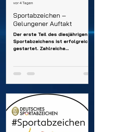
vor 4 Tagen
Sportabzeichen –
Gelungener Auftakt
Der erste Teil des diesjährigen
Sportabzeichens ist erfolgreich
gestartet. Zahlreiche
Teilnehmende waren mit viel
Motivation und Freude dabei und
haben die ersten Disziplinen
absolviert. Der gelungene
Auftakt macht Lust auf den
zweiten Termin am 11. September.
Wir wünschen allen weiterhin viel
Erfolg und vor allem viel Spaß
beim Erreichen ihres
Sportabzeichens!