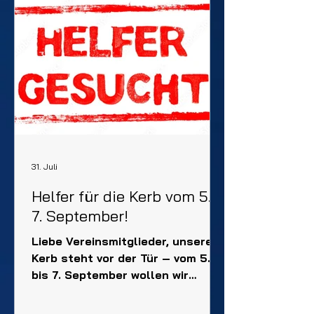
Das Training macht nicht nur
Spaß, sondern stärkt auch
Ausdauer, Kraft, Schnelligkeit
und Koordination – und das alles
in einer motivierenden
Gemeinschaft. Gemeinsam
schwitzen, lachen und Erfolge
feiern – das ist Sport, wie
31. Juli
Helfer für die Kerb vom 5.–
7. September!
Liebe Vereinsmitglieder, unsere
Kerb steht vor der Tür – vom 5.
bis 7. September wollen wir
gemeinsam feiern, lachen und
den Verein präsentieren! Damit