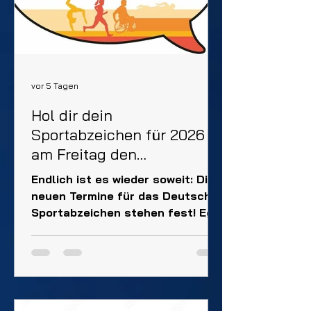
vor 5 Tagen
Hol dir dein
Sportabzeichen für 2026
am Freitag den
11.September 2026
Endlich ist es wieder soweit: Die
neuen Termine für das Deutsche
Sportabzeichen stehen fest! Egal
ob jung oder alt, Einsteiger oder
Sportskanone – jetzt ist die
perfekte Gelegenheit, deine
Fitness unter Beweis zu stellen
und dir dein Abzeichen zu sichern.