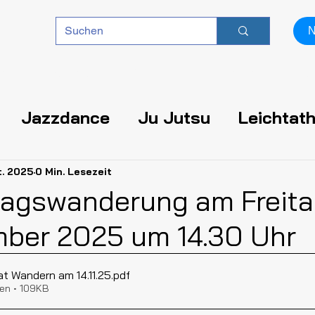
N
en
Berichte
über uns
Kontakt
Ser
Jazzdance
Ju Jutsu
Leichtath
Information
Aufruf
Lauffitness
t. 2025
0 Min. Lesezeit
agswanderung am Freita
mber 2025 um 14.30 Uhr
Turnen
at Wandern am 14.11.25
.pdf
en • 109KB