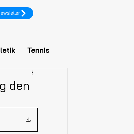
ewsletter
vices
Gallery TG
letik
Tennis
Wandern
g den