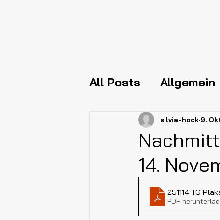
Home
Sportart
All Posts
Allgemein
Veranstaltungen
silvia-hock
9. Ok
Nachmitt
14. Nove
Aufruf
Tai Chi
251114 TG Plak
PDF herunterlad