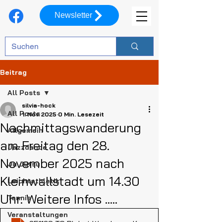
Newsletter
Beitrag
All Posts
silvia-hock
All Posts
1. Nov. 2025
0 Min. Lesezeit
Nachmittagswanderung
Allgemein
am Freitag den 28.
Jazzdance
November 2025 nach
Ju Jutsu
Kleinwallstadt um 14.30
Leichtathletik
Uhr. Weitere Infos .....
Tennis
Veranstaltungen