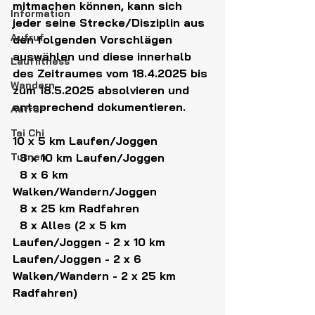
mitmachen können, kann sich 
Information
jeder seine Strecke/Disziplin aus 
Aufruf
den folgenden Vorschlägen 
auswählen und diese innerhalb 
Lauffitness
des Zeitraumes vom 18.4.2025 bis 
Wandern
zum 18.5.2025 absolvieren und 
entsprechend dokumentieren.
Aufruf
Tai Chi
10 x 5 km Laufen/Joggen
Turnen
  8 x 10 km Laufen/Joggen
  8 x 6 km 
Walken/Wandern/Joggen
  8 x 25 km Radfahren
  8 x Alles (2 x 5 km 
Laufen/Joggen - 2 x 10 km 
Laufen/Joggen - 2 x 6 
Walken/Wandern - 2 x 25 km 
Radfahren)