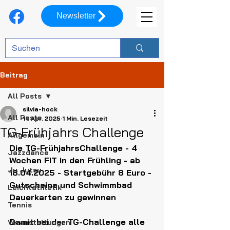
Newsletter
Beitrag
All Posts
silvia-hock
All Posts
11. Apr. 2025
1 Min. Lesezeit
TG-Frühjahrs Challenge
Allgemein
Die TG-FrühjahrsChallenge - 4 
Jazzdance
Wochen FIT in den Frühling - ab 
Ju Jutsu
18.04.2025 - Startgebühr 8 Euro - 
Gutscheine und Schwimmbad 
Leichtathletik
Dauerkarten zu gewinnen
Tennis
Damit bei der TG-Challenge alle 
Veranstaltungen