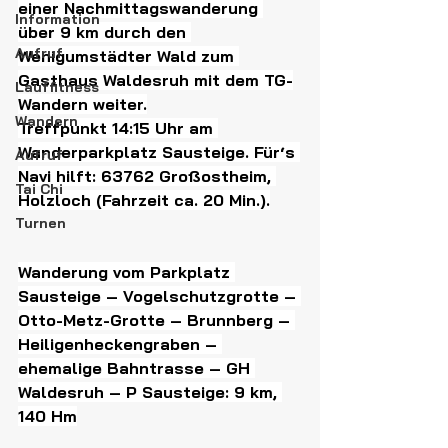
einer Nachmittagswanderung 
Information
über 9 km durch den 
Aufruf
Wenigumstädter Wald zum 
Gasthaus Waldesruh mit dem TG-
Lauffitness
Wandern weiter.
Wandern
Treffpunkt 14:15 Uhr am 
Wanderparkplatz Sausteige. Für‘s 
Aufruf
Navi hilft: 63762 Großostheim, 
Tai Chi
Holzloch (Fahrzeit ca. 20 Min.).
Turnen
Wanderung vom Parkplatz 
Sausteige – Vogelschutzgrotte – 
Otto-Metz-Grotte – Brunnberg – 
Heiligenheckengraben – 
ehemalige Bahntrasse – GH 
Waldesruh – P Sausteige: 9 km, 
140 Hm