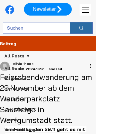
Newsletter
Beitrag
All Posts
silvia-hock
All Posts
6. Okt. 2024
1 Min. Lesezeit
Feierabendwanderung am
Allgemein
29.November ab dem
Jazzdance
Wanderparkplatz
Ju Jutsu
Sausteige in
Leichtathletik
Wenigumstadt statt.
Tennis
am Freitag, den 29.11 geht es mit 
Veranstaltungen