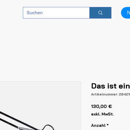
N
en
Berichte
über uns
Kontakt
Ser
Das ist ei
Artikelnummer: 2842
Preis
130,00 €
exkl. MwSt.
Anzahl
*