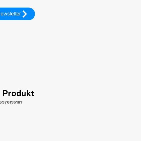
ewsletter
vices
Gallery TG
n Produkt
15376135191