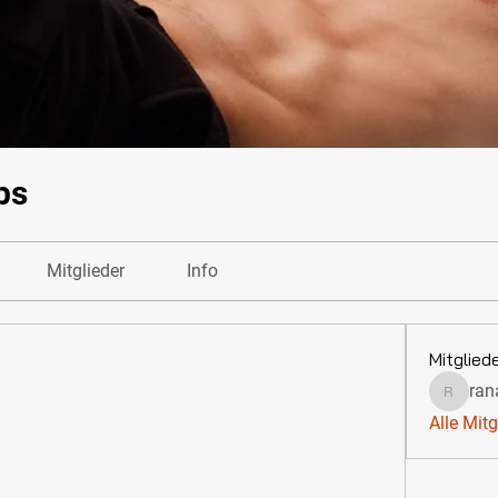
bs
Mitglieder
Info
Mitglied
ran
ranavo
Alle Mitg