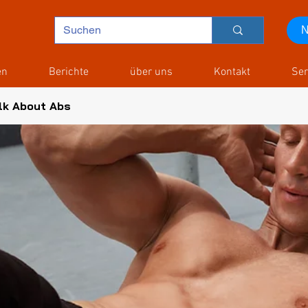
N
en
Berichte
über uns
Kontakt
Ser
lk About Abs