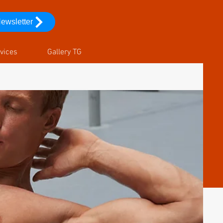
ewsletter
vices
Gallery TG