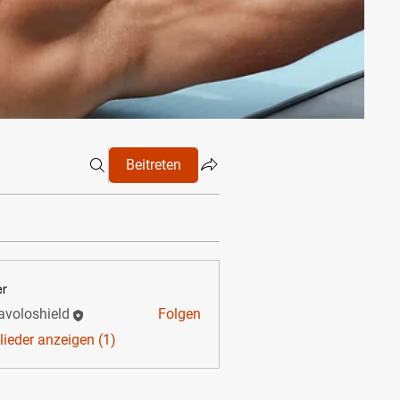
Beitreten
er
avoloshield
Folgen
loshield
lieder anzeigen (1)